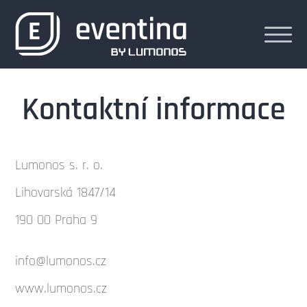
Kontaktní informace
Lumonos s. r. o.
Lihovarská 1847/14
190 00 Praha 9
info@lumonos.cz
www.lumonos.cz